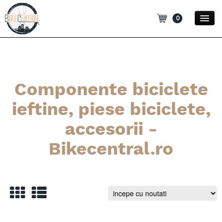
0
Promotii
Noutati
Componente biciclete
Blog
ieftine, piese biciclete,
Contact
accesorii -
Categorii
Bikecentral.ro