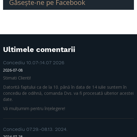
Găseşte-ne pe Facebook
Ultimele comentarii
Concediu 10.07-.14.07 2026
2026-07-08
Stimati Clienti!
Datorită faptului ca de la 10. până în data de 14 iulie suntem în
concediu de odihnă, comanda Dvs. va fi procesată ulterior acestei
date.
Vă mulțumim pentru înțelegere!
Concediu 07.29.-08.13. 2024.
2024-07-28