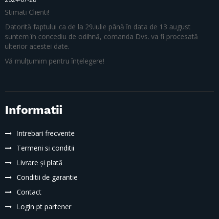
Stimati Clienti!
Datorită faptului ca de la 29.iulie până în data de 13 august
suntem în concediu de odihnă, comanda Dvs. va fi procesată
ulterior acestei date.
Vă mulțumim pentru înțelegere!
Informatii
Intrebari frecvente
Termeni si conditii
Livrare și plată
Conditii de garantie
Contact
Login pt partener