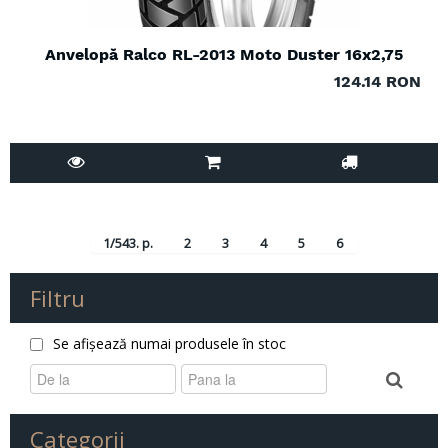
Anvelopă Ralco RL-2013 Moto Duster 16x2,75
124.14 RON
1/543. p.
2
3
4
5
6
Filtru
Se afișează numai produsele în stoc
Categorii