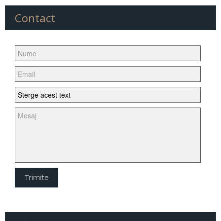
Anvelopa Enduro
Contact
Anvelopa Enduro FIM
Anvelopa Street
Anvelopa Moped
Anvelopa tourensport
Anvelopa Chopper/Cruiser
Anvelopa super sport de strada
Anvelopa SPEEDWAY
Anvelopa Supermoto
Anvelopa moto de iarna
Camera aer moto