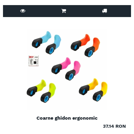
Coarne ghidon ergonomic
37.14 RON