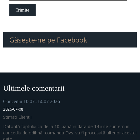
Găseşte-ne pe Facebook
Ultimele comentarii
Concediu 10.07-.14.07 2026
2026-07-08
Stimati Clienti!
Datorită faptului ca de la 10. până în data de 14 iulie suntem în
concediu de odihnă, comanda Dvs. va fi procesată ulterior acestei
date.