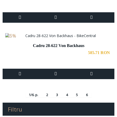
-25%
Cadru 28-622 Von Backhaus
585.71 RON
1/6. p.
2
3
4
5
6
Filtru