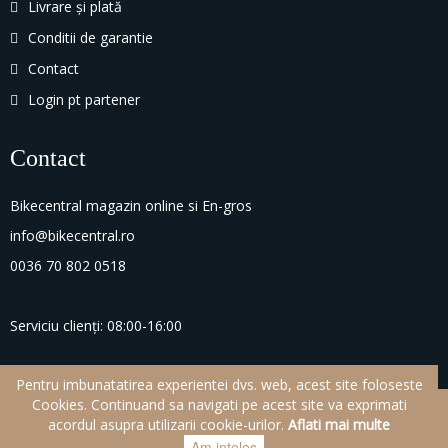
Livrare și plată
Conditii de garantie
Contact
Login pt partener
Contact
Bikecentral magazin online si En-gros
info@bikecentral.ro
0036 70 802 0518
Serviciu clienți: 08:00-16:00
Pentru imbunatatirea experientei dvs. web, acest site foloseste
Cookies. Continuand sa navigati pe acest site va exprimati
© 2021.
BikeCentral
acordul asupra utilizarii cookie-urilor.
Aflati mai multe
Dezvoltat:
Totel
Am inteles