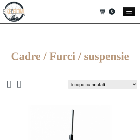
0
Promotii
Noutati
Cadre / Furci / suspensie
Blog
Contact
Categorii