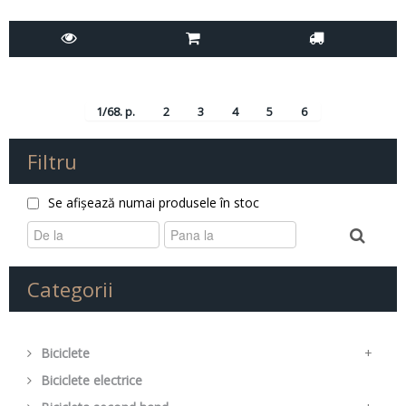
1/68. p.
2
3
4
5
6
Filtru
Se afișează numai produsele în stoc
Categorii
Biciclete
+
Biciclete electrice
Mountain Bike
+