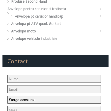
Produse Second Hand
Ochelari
Suport
Anvelope pentru carucior si trotineta
+
Anvelopa pt carucior handicap
Camera pentru carucior
+
Anvelopa pt ATV-quad, Go-kart
Camera pt carucior handicap
Anvelopa moto
+
Anvelope vehicule industriale
Anvelopa scuter
Anvelopa Cross
Anvelopa Enduro
Contact
Anvelopa Enduro FIM
Anvelopa Street
Anvelopa Moped
Anvelopa tourensport
Anvelopa Chopper/Cruiser
Anvelopa super sport de strada
Anvelopa SPEEDWAY