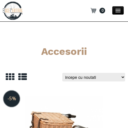
0
Promotii
Noutati
Accesorii
Blog
Contact
Categorii
-5%