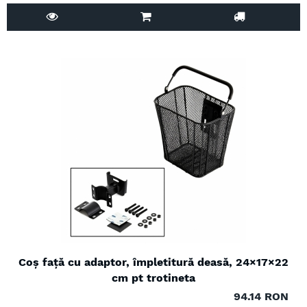
Coș față cu adaptor, împletitură deasă, 24×17×22
cm pt trotineta
94.14 RON