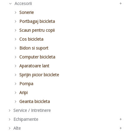
Accesorii
27,5 / 29 mtb
Saboti si placute
Alte piese schimbator
Sa pentru copii / BMX
Far spate bicicleta
pentru butuc cu caseta
+
+
alt modele de cauciuc
Cablu si camasa
Tija sa
Reflectorizante
Sonerie
Pinion bicicleta
Saboti V Brake bicicleta
Piese de frana
Alte piese sa
Set de faruri
Portbagaj bicicleta
Placute frana
Scaun pentru copii
Saboti frana pentru cursiera
Cos bicicleta
Bidon si suport
Computer bicicleta
Aparatoare lant
Sprijin picior biciclete
Pompa
Aripi
Geanta bicicleta
Service / Intretinere
Echipamente
+
Alte
Casca bicicleta
+