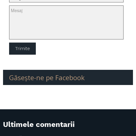
Anvelopa SPEEDWAY
Anvelopa Supermoto
Anvelopa moto de iarna
Camera aer moto
Găseşte-ne pe Facebook
Ultimele comentarii