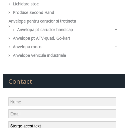
Lichidare stoc
Manusi bicicleta
Alte piese bicicleta
Produse Second Hand
Ochelari
Suport
Anvelope pentru carucior si trotineta
+
Anvelopa pt carucior handicap
Camera pentru carucior
+
Anvelopa pt ATV-quad, Go-kart
Camera pt carucior handicap
Anvelopa moto
+
Anvelope vehicule industriale
Anvelopa scuter
Anvelopa Cross
Anvelopa Enduro
Contact
Anvelopa Enduro FIM
Anvelopa Street
Anvelopa Moped
Anvelopa tourensport
Anvelopa Chopper/Cruiser
Anvelopa super sport de strada