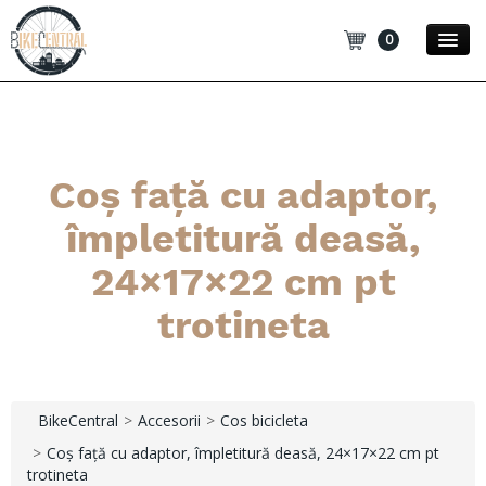
0
Promotii
Noutati
Coș față cu adaptor,
Blog
împletitură deasă,
Contact
24×17×22 cm pt
Categorii
trotineta
BikeCentral
Accesorii
Cos bicicleta
Coș față cu adaptor, împletitură deasă, 24×17×22 cm pt
trotineta