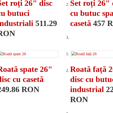
Set roți 26" disc
Set roți 26" 
cu butuci
cu butuc spa
industriali
511.29
casetă
457 
RON
Roată spate 26"
Roată față 
disc cu casetă
disc cu butu
249.86 RON
industrial
2
RON