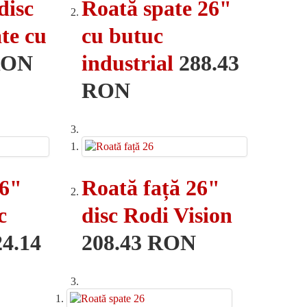
disc
Roată spate 26"
te cu
cu butuc
RON
industrial
288.43
RON
26"
Roată față 26"
c
disc Rodi Vision
24.14
208.43 RON