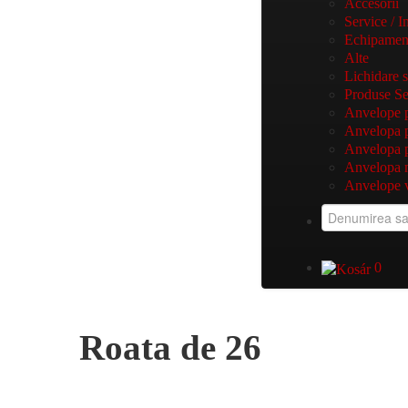
Accesorii
Service / I
Echipamen
Alte
Lichidare s
Produse S
Anvelope pe
Anvelopa p
Anvelopa 
Anvelopa 
Anvelope v
0
Roata de 26