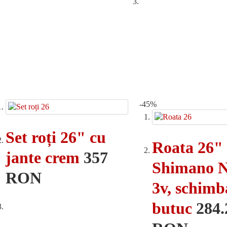
-45%
Set roți 26" cu
Roata 26"
jante crem
357
Shimano N
RON
3v, schimb
butuc
284.