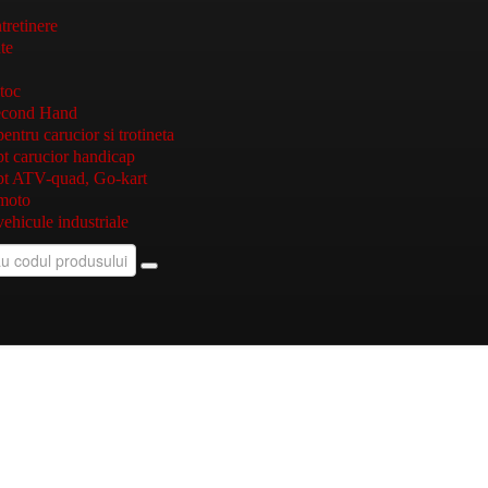
ntretinere
te
toc
econd Hand
ntru carucior si trotineta
t carucior handicap
pt ATV-quad, Go-kart
moto
ehicule industriale