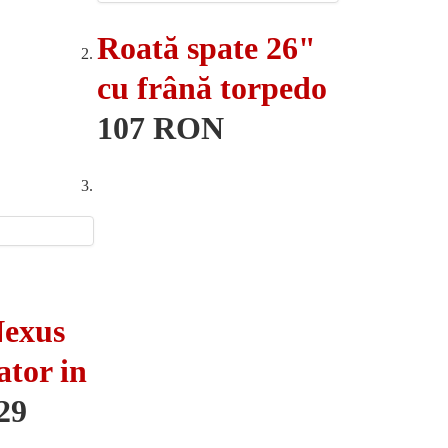
Roată spate 26"
cu frână torpedo
107 RON
exus
ator in
29