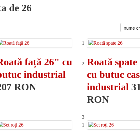
a de 26
Roată față 26" cu
Roată spate
butuc industrial
cu butuc cas
207 RON
industrial
3
RON