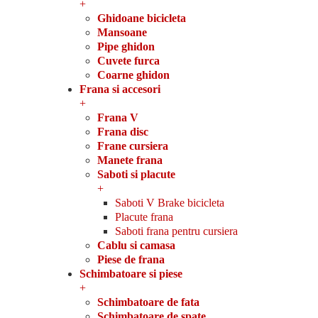
+
Ghidoane bicicleta
Mansoane
Pipe ghidon
Cuvete furca
Coarne ghidon
Frana si accesori
+
Frana V
Frana disc
Frane cursiera
Manete frana
Saboti si placute
+
Saboti V Brake bicicleta
Placute frana
Saboti frana pentru cursiera
Cablu si camasa
Piese de frana
Schimbatoare si piese
+
Schimbatoare de fata
Schimbatoare de spate