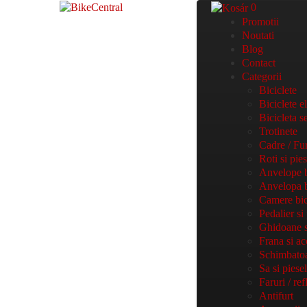
0
Promotii
Noutati
Blog
Contact
Categorii
Biciclete
Biciclete e
Bicicleta 
Trotinete
Cadre / Fur
Roti si pie
Anvelope b
Anvelopa bi
Camere bic
Pedalier si
Ghidoane s
Frana si ac
Schimbatoa
Sa si piese
Faruri / ref
Antifurt