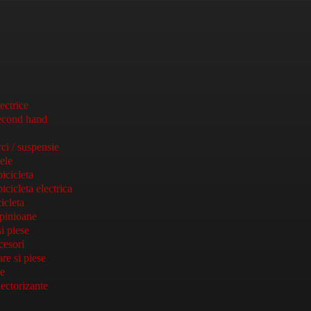
lectrice
second hand
ci / suspensie
sele
icicleta
cicleta electrica
icleta
 pinioane
i piese
cesori
re si piese
le
lectorizante