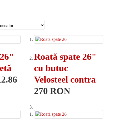
 26"
Roată spate 26"
etă
cu butuc
12.86
Velosteel contra
270 RON