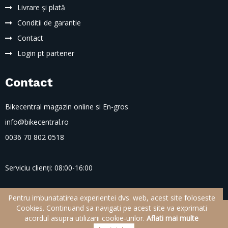
Livrare și plată
Conditii de garantie
Contact
Login pt partener
Contact
Bikecentral magazin online si En-gros
info@bikecentral.ro
0036 70 802 0518
Serviciu clienți: 08:00-16:00
Pentru imbunatatirea experientei dvs. web, acest site foloseste
Cookies. Continuand sa navigati pe acest site va exprimati
© 2021.
BikeCentral
acordul asupra utilizarii cookie-urilor.
Aflati mai multe
Dezvoltat:
Totel