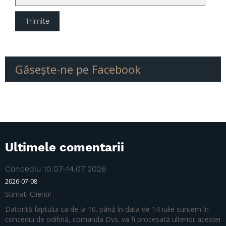
Găseşte-ne pe Facebook
Ultimele comentarii
Concediu 10.07-.14.07 2026
2026-07-08
Stimati Clienti!
Datorită faptului ca de la 10. până în data de 14 iulie suntem în
concediu de odihnă, comanda Dvs. va fi procesată ulterior acestei