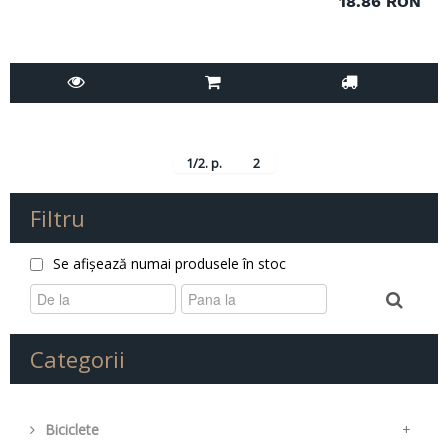
18.86 RON
1/2. p.
2
Filtru
Se afișează numai produsele în stoc
Categorii
Biciclete
+