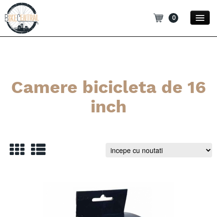
0
Promotii
Noutati
Camere bicicleta de 16
Blog
inch
Contact
Categorii