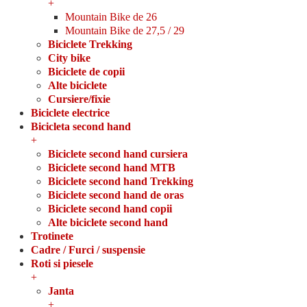
+
Antifurt
Mountain Bike de 26
Accesorii
Mountain Bike de 27,5 / 29
Service / Intretinere
Biciclete Trekking
Echipamente
City bike
Alte
Biciclete de copii
Lichidare stoc
Alte biciclete
Produse Second Hand
Cursiere/fixie
Anvelope pentru carucior si trotineta
Biciclete electrice
Anvelopa pt carucior handicap
Bicicleta second hand
Anvelopa pt ATV-quad, Go-kart
+
Anvelopa moto
Biciclete second hand cursiera
Anvelope vehicule industriale
Biciclete second hand MTB
Biciclete second hand Trekking
Biciclete second hand de oras
Biciclete second hand copii
Alte biciclete second hand
0
Trotinete
Cadre / Furci / suspensie
Roti si piesele
+
Janta
+