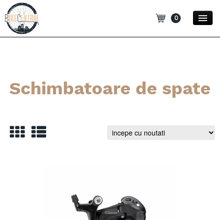
0
Promotii
Noutati
Schimbatoare de spate
Blog
Contact
Categorii