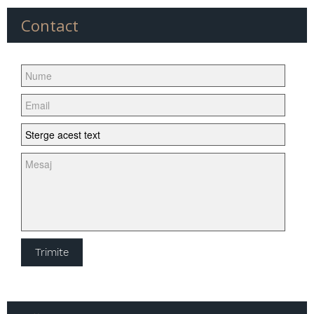
Anvelopa Enduro
Contact
Anvelopa Enduro FIM
Anvelopa Street
Anvelopa Moped
Anvelopa tourensport
Anvelopa Chopper/Cruiser
Anvelopa super sport de strada
Anvelopa SPEEDWAY
Anvelopa Supermoto
Anvelopa moto de iarna
Camera aer moto