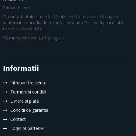
Stimati Clienti!
Datorită faptului ca de la 29.iulie până în data de 13 august
suntem în concediu de odihnă, comanda Dvs. va fi procesată
ulterior acestei date.
Vă mulțumim pentru înțelegere!
Informatii
Intrebari frecvente
Termeni si conditii
Livrare și plată
Conditii de garantie
Contact
Login pt partener