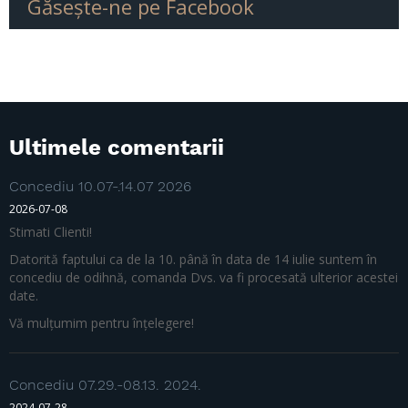
Găseşte-ne pe Facebook
Ultimele comentarii
Concediu 10.07-.14.07 2026
2026-07-08
Stimati Clienti!
Datorită faptului ca de la 10. până în data de 14 iulie suntem în
concediu de odihnă, comanda Dvs. va fi procesată ulterior acestei
date.
Vă mulțumim pentru înțelegere!
Concediu 07.29.-08.13. 2024.
2024-07-28