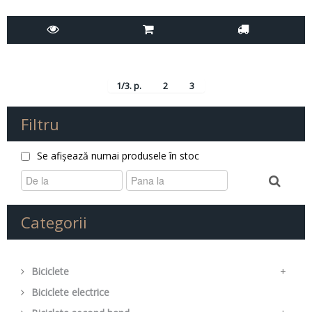
1/3. p.
2
3
Filtru
Se afișează numai produsele în stoc
Categorii
Biciclete
+
Biciclete electrice
Mountain Bike
+