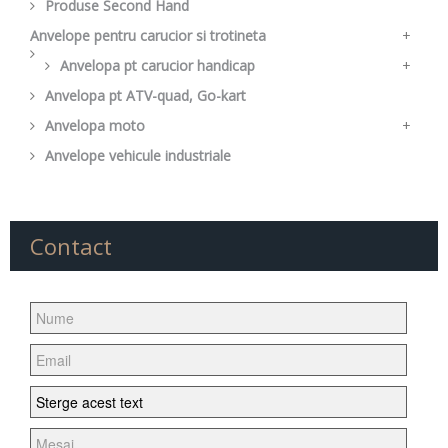
Produse Second Hand
Ochelari
Suport
Anvelope pentru carucior si trotineta
+
Anvelopa pt carucior handicap
Camera pentru carucior
+
Anvelopa pt ATV-quad, Go-kart
Camera pt carucior handicap
Anvelopa moto
+
Anvelope vehicule industriale
Anvelopa scuter
Anvelopa Cross
Anvelopa Enduro
Contact
Anvelopa Enduro FIM
Anvelopa Street
Anvelopa Moped
Anvelopa tourensport
Anvelopa Chopper/Cruiser
Anvelopa super sport de strada
Anvelopa SPEEDWAY