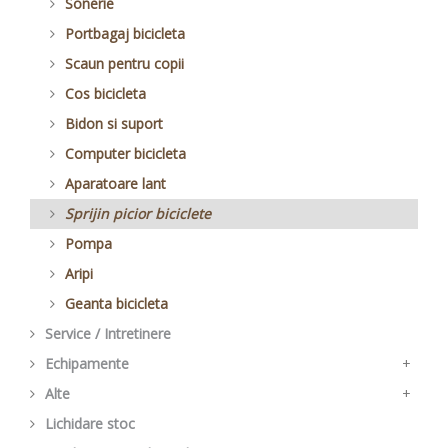
alt modele de cauciuc
Cablu si camasa
Tija sa
Reflectorizante
Sonerie
Pinion bicicleta
Saboti V Brake bicicleta
Piese de frana
Alte piese sa
Set de faruri
Portbagaj bicicleta
Placute frana
Scaun pentru copii
Saboti frana pentru cursiera
Cos bicicleta
Bidon si suport
Computer bicicleta
Aparatoare lant
Sprijin picior biciclete
Pompa
Aripi
Geanta bicicleta
Service / Intretinere
Echipamente
+
Alte
Casca bicicleta
+
Lichidare stoc
Manusi bicicleta
Alte piese bicicleta