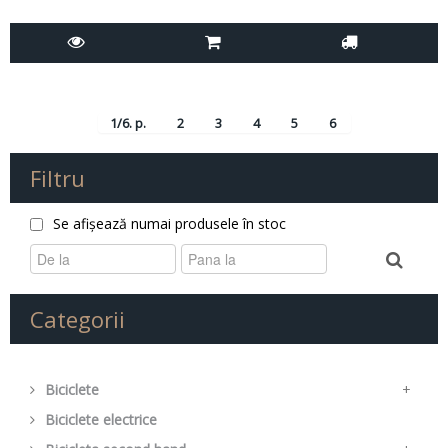
1/6. p.
2
3
4
5
6
Filtru
Se afișează numai produsele în stoc
Categorii
Biciclete
+
Biciclete electrice
Mountain Bike
+