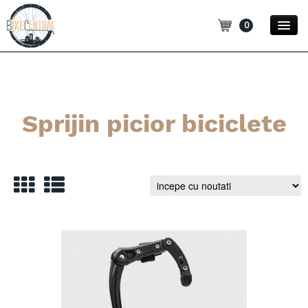
0
Promotii
Noutati
Sprijin picior biciclete
Blog
Contact
Categorii