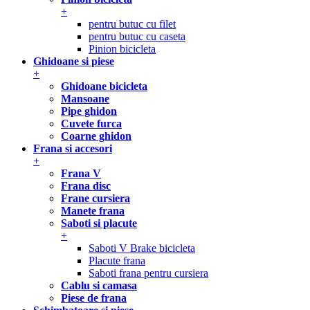
+
pentru butuc cu filet
pentru butuc cu caseta
Pinion bicicleta
Ghidoane si piese
+
Ghidoane bicicleta
Mansoane
Pipe ghidon
Cuvete furca
Coarne ghidon
Frana si accesori
+
Frana V
Frana disc
Frane cursiera
Manete frana
Saboti si placute
+
Saboti V Brake bicicleta
Placute frana
Saboti frana pentru cursiera
Cablu si camasa
Piese de frana