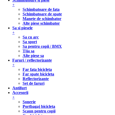
Schimbatoare si piese
+
Schimbatoare de fata
Schimbatoare de spate
Manete de schimbator
Alte piese schimbator
Sa si piesele
+
Sa cu arc
Sa sport
Sa pentru copii / BMX
Tija sa
Alte piese sa
Faruri / reflectorizante
+
Far fata bicicleta
Far spate bicicleta
Reflectorizante
Set de faruri
Antifurt
Accesorii
+
Sonerie
Portbagaj bicicleta
Scaun pentru copii