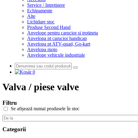
Service / Intretinere
Echipamente
Alte
Lichidare stoc
Produse Second Hand
Anvelope pentru carucior si trotineta
Anvelopa pt carucior handicap
Anvelopa pt ATV-quad, Go-kart
Anvelopa moto
Anvelope vehicule industriale
0
Valva / piese valve
Filtru
Se afișează numai produsele în stoc
Categorii