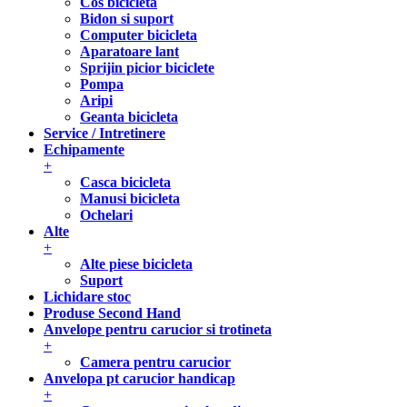
Cos bicicleta
Bidon si suport
Computer bicicleta
Aparatoare lant
Sprijin picior biciclete
Pompa
Aripi
Geanta bicicleta
Service / Intretinere
Echipamente
+
Casca bicicleta
Manusi bicicleta
Ochelari
Alte
+
Alte piese bicicleta
Suport
Lichidare stoc
Produse Second Hand
Anvelope pentru carucior si trotineta
+
Camera pentru carucior
Anvelopa pt carucior handicap
+