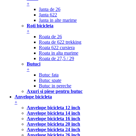
+
Janta de 26
Janta 622
Janta in alte marime
Roti bicicleta
+
Roata de 26
Roata de 622 trekking
Roata 622 cursiera
Roata in alta marime
Roata de 27,5 / 29
Butuci
+
Butuc fata
Butuc spate
Butuc in pereche
Axuri si piese pentru butuc
Anvelope bicicleta
+
Anvelope bicicleta 12 inch
Anvelope bicicleta 14 inch
Anvelope bicicleta 16 inch
Anvelope bicicleta 20 inch
Anvelope bicicleta 24 inch
Anvelope bicicleta 26 inch