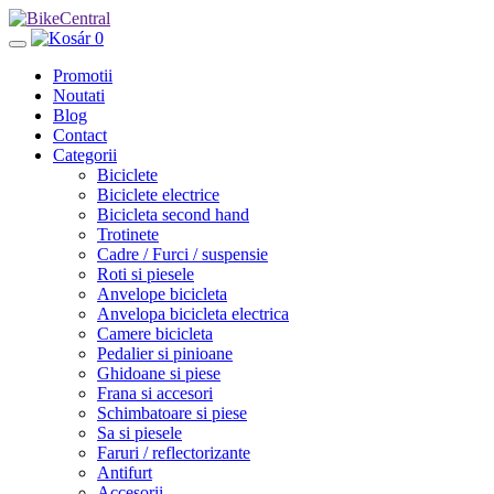
0
Promotii
Noutati
Blog
Contact
Categorii
Biciclete
Biciclete electrice
Bicicleta second hand
Trotinete
Cadre / Furci / suspensie
Roti si piesele
Anvelope bicicleta
Anvelopa bicicleta electrica
Camere bicicleta
Pedalier si pinioane
Ghidoane si piese
Frana si accesori
Schimbatoare si piese
Sa si piesele
Faruri / reflectorizante
Antifurt
Accesorii