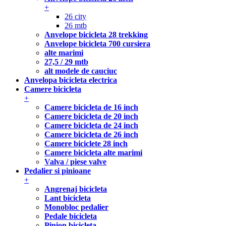
+
26 city
26 mtb
Anvelope bicicleta 28 trekking
Anvelope bicicleta 700 cursiera
alte marimi
27,5 / 29 mtb
alt modele de cauciuc
Anvelopa bicicleta electrica
Camere bicicleta
+
Camere bicicleta de 16 inch
Camere bicicleta de 20 inch
Camere bicicleta de 24 inch
Camere bicicleta de 26 inch
Camere biciclete 28 inch
Camere bicicleta alte marimi
Valva / piese valve
Pedalier si pinioane
+
Angrenaj bicicleta
Lant bicicleta
Monobloc pedalier
Pedale bicicleta
Pinion bicicleta